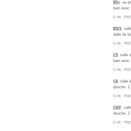
B5+
: au p
bain avec 
C.I.N. : I
B5/S
: sal
dalle de b
C.I.N. : I
C5
: salle
bain avec 
C.I.N. : I
C6
: salle
douche. 2 
C.I.N. : I
C6/F
: sal
douche. 2 
C.I.N. : I