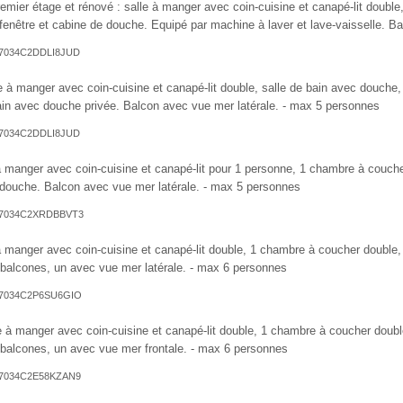
remier étage et rénové : salle à manger avec coin-cuisine et canapé-lit double,
fenêtre et cabine de douche. Equipé par machine à laver et lave-vaisselle. 
T027034C2DDLI8JUD
le à manger avec coin-cuisine et canapé-lit double, salle de bain avec douche,
ain avec douche privée. Balcon avec vue mer latérale. - max 5 personnes
T027034C2DDLI8JUD
 à manger avec coin-cuisine et canapé-lit pour 1 personne, 1 chambre à couche
douche. Balcon avec vue mer latérale. - max 5 personnes
T027034C2XRDBBVT3
 à manger avec coin-cuisine et canapé-lit double, 1 chambre à coucher double,
balcones, un avec vue mer latérale. - max 6 personnes
T027034C2P6SU6GIO
le à manger avec coin-cuisine et canapé-lit double, 1 chambre à coucher doubl
balcones, un avec vue mer frontale. - max 6 personnes
T027034C2E58KZAN9