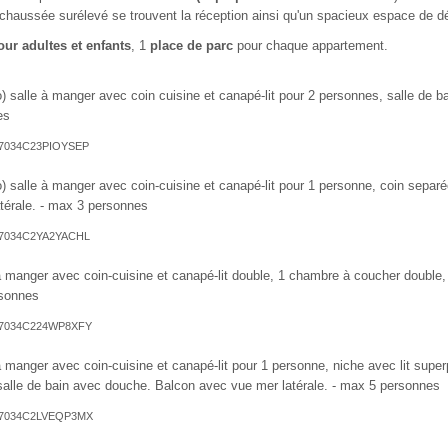
chaussée surélevé se trouvent la réception ainsi qu'un spacieux espace de dé
our adultes et enfants
, 1
place de parc
pour chaque appartement.
io) salle à manger avec coin cuisine et canapé-lit pour 2 personnes, salle de
es
T027034C23PIOYSEP
io) salle à manger avec coin-cuisine et canapé-lit pour 1 personne, coin separ
térale. - max 3 personnes
T027034C2YA2YACHL
 à manger avec coin-cuisine et canapé-lit double, 1 chambre à coucher double,
sonnes
T027034C224WP8XFY
 à manger avec coin-cuisine et canapé-lit pour 1 personne, niche avec lit supe
salle de bain avec douche. Balcon avec vue mer latérale. - max 5 personnes
T027034C2LVEQP3MX