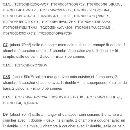
C.I.N. : IT027005B4EDXQVW3P , IT027005B4798OGP6Y , IT027005B4FHL6FJLW ,
IT027005B4UALW73LZ , IT027005B4CV9B7JTX , IT027005C25YOQVGR4 ,
IT027005B49LAC4VCL , IT027005B48CF2TR2E , IT027005B478Q7BRUR ,
IT027005B4POOTQ7XR , IT027005B4RBWULZHX , IT027005B4P9IJABMJ ,
IT027005B4YSM4TKMJ , IT027005B4KWAIK3Q8 , IT027005B4WUC7GVM3 ,
IT027005B4X5OKFCIZ , IT027005B4OP69PCSV
C7
: (about 70m²) salle à manger avec coin-cuisine et canapé-lit double, 1
chambre à coucher double, 1 chambre à coucher avec lit double + lit
simple, salle de bain. Balcon. - max 7 personnes
C.I.N. : IT027005B48YCYB9LW
C8S
: (about 90m²) salle à manger avec coin-cuisine et 2 canapés, 2
chambre à coucher chacune avec lit double + lits superposés, 2 salles de
bain, 2 balcons. - max 8 personnes
C.I.N. : IT027005B42UFY7Q3A , IT027005B4LCZTFTUB , IT027005B4GTSHHHY6 ,
IT027005B4QOQKKX7A
D9
: (about 70m²) salle à manger et canapés, coin-cuisine, 1 chambre à
coucher avec lit double + deux lits simple, 1 chambre à coucher avec un
lit double + lit simple, 1 chambre à coucher avec lit double, salle de bain,