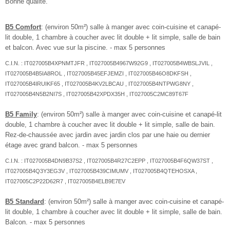
Bonne qualité.
B5 Comfort
: (environ 50m²) salle à manger avec coin-cuisine et canapé-
lit double, 1 chambre à coucher avec lit double + lit simple, salle de bain
et balcon. Avec vue sur la piscine. - max 5 personnes
C.I.N. : IT027005B4XPNMTJFR , IT027005B4967W92G9 , IT027005B4WBSLJVIL ,
IT027005B4B5IA8ROL , IT027005B45EFJEMZI , IT027005B46O8DKFSH ,
IT027005B4IRUIKF65 , IT027005B4KV2LBCAU , IT027005B4NTPWG8NY ,
IT027005B4N5B2NI7S , IT027005B42XPDX35H , IT027005C2MC89T67F
B5 Family
: (environ 50m²) salle à manger avec coin-cuisine et canapé-lit
double, 1 chambre à coucher avec lit double + lit simple, salle de bain.
Rez-de-chaussée avec jardin avec jardin clos par une haie ou dernier
étage avec grand balcon. - max 5 personnes
C.I.N. : IT027005B4DN9B37S2 , IT027005B4R27C2EPP , IT027005B4F6QW37ST ,
IT027005B4Q3Y3EG3V , IT027005B439CIMUMV , IT027005B4QTEHOSXA ,
IT027005C2P22D62R7 , IT027005B4ELB9E7EV
B5 Standard
: (environ 50m²) salle à manger avec coin-cuisine et canapé-
lit double, 1 chambre à coucher avec lit double + lit simple, salle de bain.
Balcon. - max 5 personnes