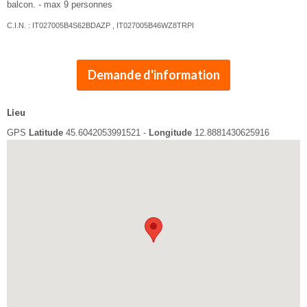
balcon. - max 9 personnes
C.I.N. : IT027005B4S62BDAZP , IT027005B46WZ8TRPI
Demande d'information
Lieu
GPS
Latitude
45.6042053991521 -
Longitude
12.8881430625916