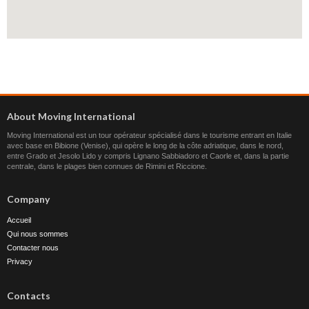
About Moving International
Moving International est un tour opérateur spécialisé dans le tourisme entrant en Italie
avec base en Bibione (Venise), qui opère le long de la côte adriatique, dans le nord,
entre Grado et Jesolo Lido y compris Lignano Sabbiadoro et Caorle et, dans la partie
centrale, dans le plages bien connues de Rimini et Riccione.
Company
Accueil
Qui nous sommes
Contacter nous
Privacy
Contacts