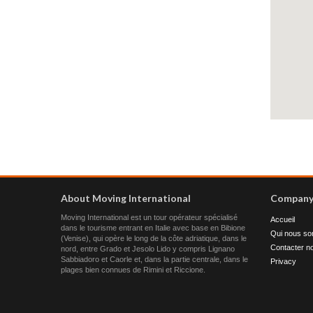
About Moving International
Compan
Moving International est un tour opérateur spécialisé
Accueil
dans le tourisme entrant en Italie avec base en Bibione
Qui nous s
(Venise), qui opère le long de la côte adriatique, dans le
Contacter n
nord, entre Grado et Jesolo Lido y compris Lignano
Sabbiadoro et Caorle et, dans la partie centrale, dans le
Privacy
plages bien connues de Rimini et Riccione.