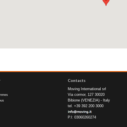
y
Contacts
Moving International srl
Via cormor, 127 30020
ommes
Bibione (VENEZIA) - Italy
ous
tel. +39 392 200 3000
P.I: 03060260274