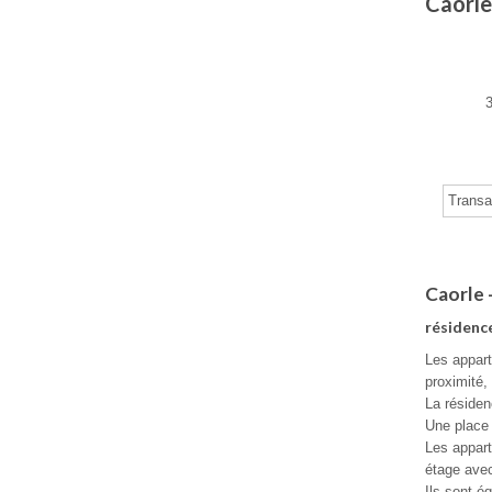
Caorle
Transa
Caorle 
résidenc
Les appar
proximité,
La résiden
Une place 
Les appart
étage avec
Ils sont é