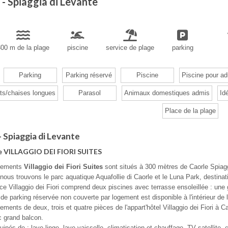
 - Spiaggia di Levante
300 m de la plage
piscine
service de plage
parking
Parking
Parking réservé
Piscine
Piscine pour ad
ts/chaises longues
Parasol
Animaux domestiques admis
Id
Place de la plage
- Spiaggia di Levante
e VILLAGGIO DEI FIORI SUITES
tements
Villaggio dei Fiori Suites
sont situés à 300 mètres de Caorle Spiaggi
 nous trouvons le parc aquatique Aquafollie di Caorle et le Luna Park, destinat
ce Villaggio dei Fiori comprend deux piscines avec terrasse ensoleillée : une 
de parking réservée non couverte par logement est disponible à l'intérieur de 
ements de deux, trois et quatre pièces de l'appart'hôtel Villaggio dei Fiori à 
 grand balcon.
quipés de : lave-linge, lave-vaisselle, climatisation et chauffage, TV satellite