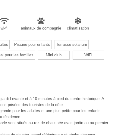
wi-fi
animaux de compagnie
climatisation
ultes
Piscine pour enfants
Terrasse solarium
éal pour les familles
Mini club
WiFi
a di Levante et à 10 minutes à pied du centre historique. A
ions prisées des touristes de la côte.
grande pour les adultes et une plus petite pour les enfants.
la résidence.
Caorle sont situés au rez-de-chaussée avec jardin ou au premier
, cabine de douche, grand réfrigérateur et sèche-cheveux.