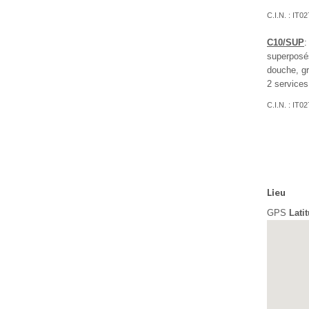
C.I.N. : I
C10/SUP
:
superposés
douche, gr
2 service
C.I.N. : I
Lieu
GPS
Lati