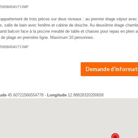
T027005B454GTYJMP
 appartement de trois pièces sur deux niveaux : au premier étage séjour avec 
, salle de bain avec fenêtre et cabine de douche. Au deuxième étage chambre
and balcon face à la piscine meublé de table et chaises pour repas en plein air
s de plage en première ligne. Maximum 10 personnes.
T027005B454GTYJMP
Demande d'informat
tude
45.60721566554778 -
Longitude
12.88828320200658