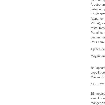
À votre ar
détergent p
En réserva
l'appartem
VILLA), se
restaurant
Parmi les 
Les anima
Pour ceux 
1 place de
Moyennant 
B4
: appar
avec lit d
Maximum 
C.I.N. : I
B6
: appar
avec lit d
manger en