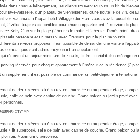
rivée dans chaque hébergement, les clients trouvent toujours un kit de bien
our lave-vaisselle, d'un plateau de viennoiseries, d'une bouteille de vin, d'eau
nt vos vacances à l'appart'hôtel Villaggio dei Fiori, vous avez la possibilité d
ent, 2 vélos toujours disponibles pour chaque appartement, 1 service de plag
rvice Baby Club sur la plage (2 heures le matin et 2 heures l'après-midi), drap
/pizzeria partenaire et un parasol avec Transats pour la piscine fournis.
différents services proposés, il est possible de demander une visite à l'appa
ux domestiques sont admis moyennant un supplément.
qui réservent un séjour minimum de 7 nuits, l'offre s'enrichit d'un ménage e
 parking réservée pour chaque appartement à l'intérieur de la résidence (2 p
un supplément, il est possible de commander un petit-déjeuner international
tement de deux pièces situé au rez-de-chaussée ou au premier étage, composé
ouble, salle de bain avec cabine de douche. Grand balcon ou jardin privé avec
4 personnes.
T027005B454GTYJMP
tement de deux pièces situé au rez-de-chaussée ou au premier étage, composé
ouble + lit superposé, salle de bain avec cabine de douche. Grand balcon ou j
 plein air. Maximum 6 personnes.