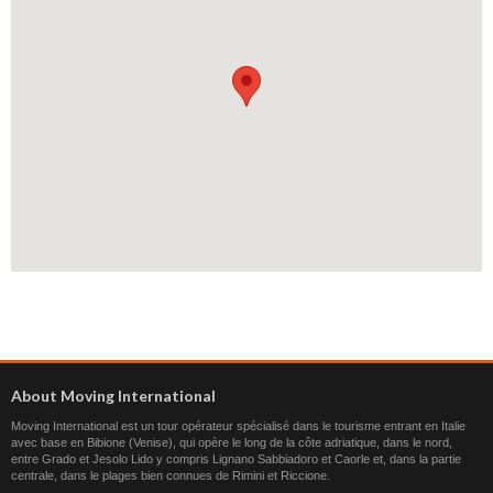
About Moving International
Moving International est un tour opérateur spécialisé dans le tourisme entrant en Italie
avec base en Bibione (Venise), qui opère le long de la côte adriatique, dans le nord,
entre Grado et Jesolo Lido y compris Lignano Sabbiadoro et Caorle et, dans la partie
centrale, dans le plages bien connues de Rimini et Riccione.