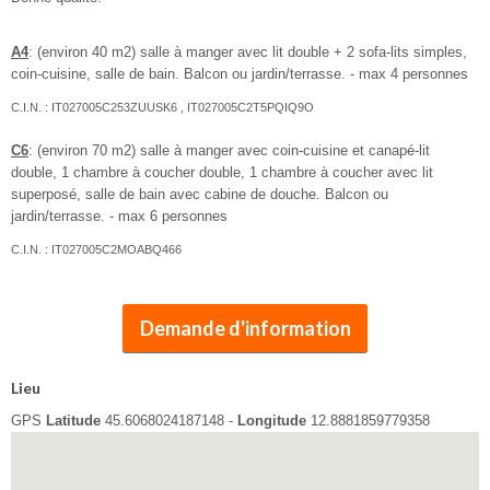
A4
: (environ 40 m2) salle à manger avec lit double + 2 sofa-lits simples,
coin-cuisine, salle de bain. Balcon ou jardin/terrasse. - max 4 personnes
C.I.N. : IT027005C253ZUUSK6 , IT027005C2T5PQIQ9O
C6
: (environ 70 m2) salle à manger avec coin-cuisine et canapé-lit
double, 1 chambre à coucher double, 1 chambre à coucher avec lit
superposé, salle de bain avec cabine de douche. Balcon ou
jardin/terrasse. - max 6 personnes
C.I.N. : IT027005C2MOABQ466
Demande d'information
Lieu
GPS
Latitude
45.6068024187148 -
Longitude
12.8881859779358