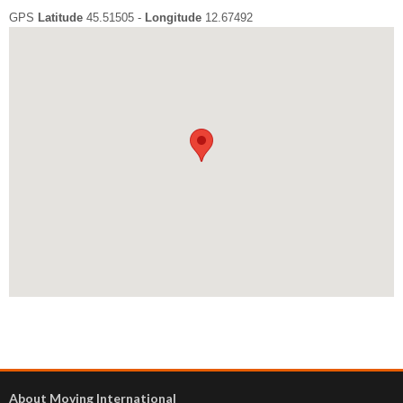
GPS
Latitude
45.51505 -
Longitude
12.67492
About Moving International