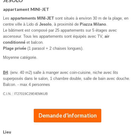
JESOLO
appartament MINI-JET
Les
appartements MINI-JET
sont situés à environ 30 m de la plage, en
centre ville à Lido di
Jesolo
, à proximité de
Piazza Milano
.
Le bâtiment est composé par 25 appartements sur 5 étages avec
ascenseur. Tous les appartements sont équipés avec TV,
air
conditionné
et balcon.
Plage privée
(1 parasol + 2 chaises longues).
Moyenne catégorie.
B4
: (env. 40 m2) salle à manger avec coin-cuisine, niche avec lits
superposés dans le salon, 1 chambre double, salle de bain avec douche.
Balcon. - max 4 personnes
C.I.N. : IT27019C29E4EMKUB
Demande d'information
Lieu