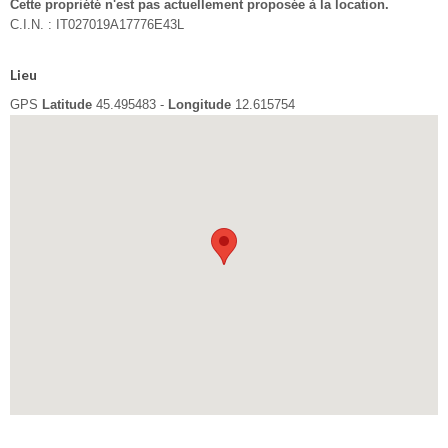
Cette propriété n'est pas actuellement proposée à la location.
C.I.N. : IT027019A17776E43L
Lieu
GPS
Latitude
45.495483 -
Longitude
12.615754