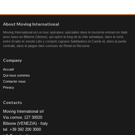
About Moving International
Moving International est un tour opérateur spécialisé dans le tourisme entrant en Italie
avec base en Bibione (Venise), qui opère le long de la côte adriatique, dans le nord,
entre Grado et Jesolo Lido y compris Lignano Sabbiadoro et Caorle et, dans la partie
centrale, dans le plages bien connues de Rimini et Riccione.
Company
Accueil
Qui nous sommes
Contacter nous
Privacy
Contacts
Moving International srl
Via cormor, 127 30020
Bibione (VENEZIA) - Italy
tel. +39 392 200 3000