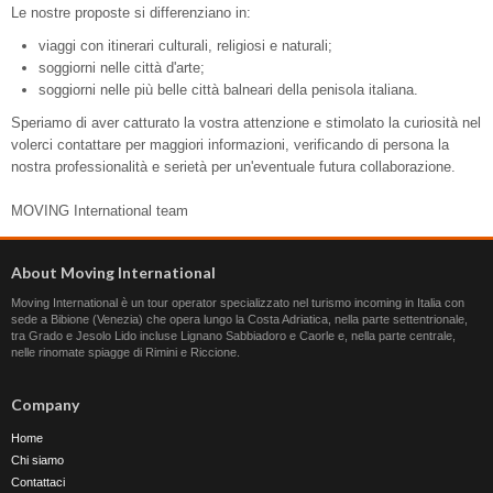
Le nostre proposte si differenziano in:
viaggi con itinerari culturali, religiosi e naturali;
soggiorni nelle città d'arte;
soggiorni nelle più belle città balneari della penisola italiana.
Speriamo di aver catturato la vostra attenzione e stimolato la curiosità nel
volerci contattare per maggiori informazioni, verificando di persona la
nostra professionalità e serietà per un'eventuale futura collaborazione.
MOVING International team
About Moving International
Moving International è un tour operator specializzato nel turismo incoming in Italia con
sede a Bibione (Venezia) che opera lungo la Costa Adriatica, nella parte settentrionale,
tra Grado e Jesolo Lido incluse Lignano Sabbiadoro e Caorle e, nella parte centrale,
nelle rinomate spiagge di Rimini e Riccione.
Company
Home
Chi siamo
Contattaci