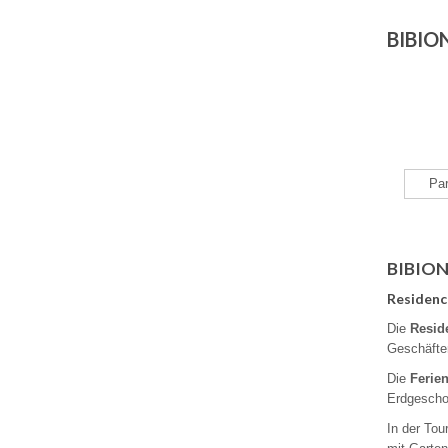
BIBION
Par
BIBIONE
Residen
Die
Resid
Geschäfte
Die
Ferie
Erdgeschos
In der Tou