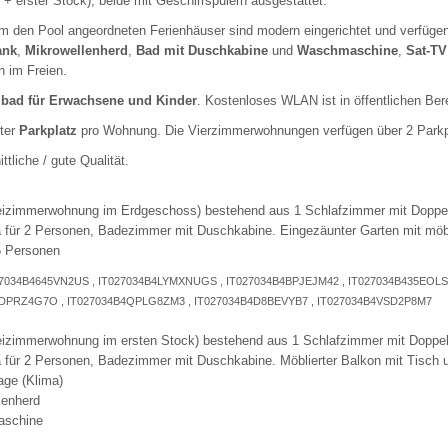
 + erster Stock), beide mit Geschirrspülern ausgestattet.
m den Pool angeordneten Ferienhäuser sind modern eingerichtet und verfüge
ank
,
Mikrowellenherd
,
Bad mit Duschkabine
und
Waschmaschine
,
Sat-TV
n im Freien.
ad für Erwachsene und Kinder
. Kostenloses WLAN ist in öffentlichen Ber
rter
Parkplatz
pro Wohnung. Die Vierzimmerwohnungen verfügen über 2 Parkp
ttliche / gute Qualität.
eizimmerwohnung im Erdgeschoss) bestehend aus 1 Schlafzimmer mit Doppel
 für 2 Personen, Badezimmer mit Duschkabine. Eingezäunter Garten mit möbli
5 Personen
T027034B4645VN2US , IT027034B4LYMXNUGS , IT027034B4BPJEJM42 , IT027034B435EOL
DPRZ4G7O , IT027034B4QPLG8ZM3 , IT027034B4D8BEVYB7 , IT027034B4VSD2P8M7
eizimmerwohnung im ersten Stock) bestehend aus 1 Schlafzimmer mit Doppel
 für 2 Personen, Badezimmer mit Duschkabine. Möblierter Balkon mit Tisch u
age (Klima)
lenherd
aschine