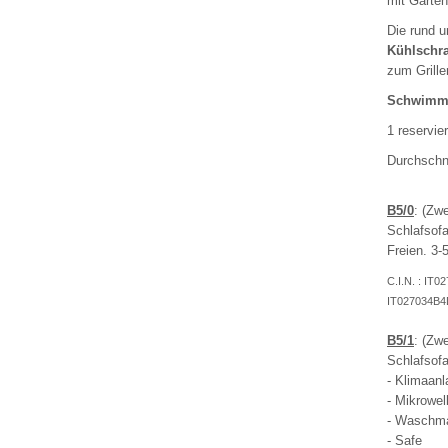
mit Garten
Die rund u
Kühlschr
zum Grille
Schwimmb
1 reservie
Durchschni
B5/0
: (Zw
Schlafsofa
Freien. 3-
C.I.N. : I
IT027034B4
B5/1
: (Zw
Schlafsofa
- Klimaanl
- Mikrowel
- Waschm
- Safe