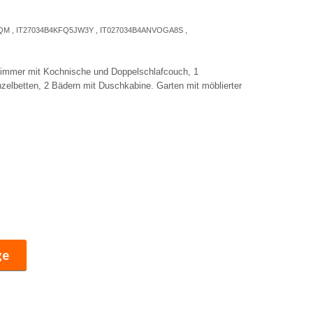
WQM , IT27034B4KFQ5JW3Y , IT027034B4ANVOGA8S ,
immer mit Kochnische und Doppelschlafcouch, 1
zelbetten, 2 Bädern mit Duschkabine. Garten mit möblierter
ge