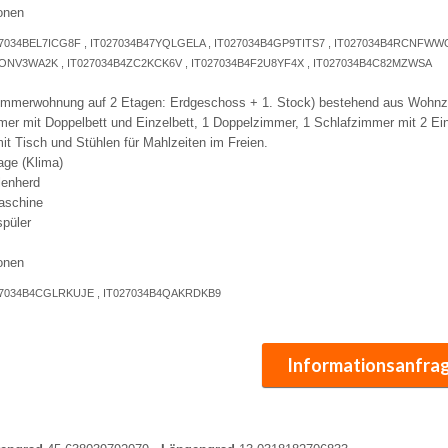
onen
T027034BEL7ICG8F , IT027034B47YQLGELA , IT027034B4GP9TITS7 , IT027034B4RCNFW
ONV3WA2K , IT027034B4ZC2KCK6V , IT027034B4F2U8YF4X , IT027034B4C82MZWSA
zimmerwohnung auf 2 Etagen: Erdgeschoss + 1. Stock) bestehend aus Wohnz
er mit Doppelbett und Einzelbett, 1 Doppelzimmer, 1 Schlafzimmer mit 2 Ein
it Tisch und Stühlen für Mahlzeiten im Freien.
age (Klima)
lenherd
aschine
spüler
onen
T027034B4CGLRKUJE , IT027034B4QAKRDKB9
Informationsanfra