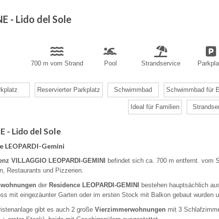
E - Lido del Sole
700 m vom Strand
Pool
Strandservice
Parkpla
kplatz
Reservierter Parkplatz
Schwimmbad
Schwimmbad für 
Ideal für Familien
Strandse
 - Lido del Sole
ce LEOPARDI-Gemini
enz VILLAGGIO LEOPARDI-GEMINI
befindet sich ca. 700 m entfernt. vom 
n, Restaurants und Pizzerien.
nwohnungen
der
Residence LEOPARDI-GEMINI
bestehen hauptsächlich a
s mit eingezäunter Garten oder im ersten Stock mit Balkon gebaut wurden und
ristenanlage gibt es auch 2 große
Vierzimmerwohnungen
mit 3 Schlafzimme