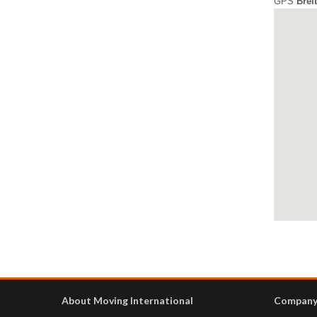
GPS
Brei
About Moving International
Compan