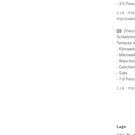
- 3-5 Pers
C.I.N. : I
IT027034B4
D9
: (Vier
Schlafzimm
Terrasse m
- Klimaanl
- Mikrowel
- Waschm
- Geschirr
- Safe
- 7-9 Pers
C.I.N. : I
Lage