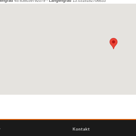
tengrad
45.638039792079 -
Längengrad
13.0318182706833
y
Kontakt