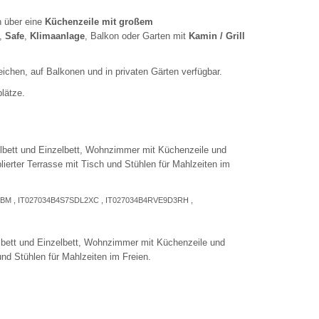
n über eine
Küchenzeile mit großem
,
Safe
,
Klimaanlage
, Balkon oder Garten mit
Kamin / Grill
eichen, auf Balkonen und in privaten Gärten verfügbar.
lätze.
bett und Einzelbett, Wohnzimmer mit Küchenzeile und
erter Terrasse mit Tisch und Stühlen für Mahlzeiten im
SBM , IT027034B4S7SDL2XC , IT027034B4RVE9D3RH ,
bett und Einzelbett, Wohnzimmer mit Küchenzeile und
nd Stühlen für Mahlzeiten im Freien.