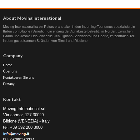
About Moving International
Moving International ist ein Reiseveranstalter in den Incoming-Tourismus spezialisiert in
Italien von Bibione (Venedig), die entlang der Adriaküste betreibt, im Norden, zwischen
Grado und Jesolo Lido, einschließlich Lignano Sabbiadoro und Caorle, im zentralen Teil,
in dem gut bekannten Stränden von Rimini und Riccione.
Company
Home
Über uns
Kontaktieren Sie uns
Privacy
Kontakt
Moving International srl
Via cormor, 127 30020
Bibione (VENEZIA) - Italy
tel. +39 392 200 3000
P.I: 03060260274