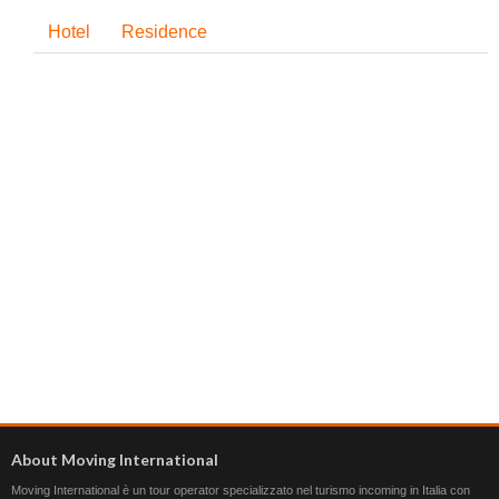
Hotel
Residence
About Moving International
Moving International è un tour operator specializzato nel turismo incoming in Italia con