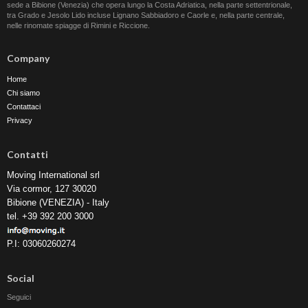
sede a Bibione (Venezia) che opera lungo la Costa Adriatica, nella parte settentrionale,
tra Grado e Jesolo Lido incluse Lignano Sabbiadoro e Caorle e, nella parte centrale,
nelle rinomate spiagge di Rimini e Riccione.
Company
Home
Chi siamo
Contattaci
Privacy
Contatti
Moving International srl
Via cormor, 127 30020
Bibione (VENEZIA) - Italy
tel. +39 392 200 3000
P.I: 03060260274
Social
Seguici