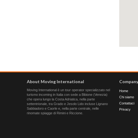
About Moving International
Compan
Moving International è un tour operator specializzato nel
Home
turismo incoming in Italia con sede a Bibione (Venezia)
Chi siamo
che opera lungo la Costa Adriatica, nella parte
Contattaci
settentrionale, tra Grado e Jesolo Lido incluse Lignano
Sabbiadoro e Caorle e, nella parte centrale, nelle
Privacy
rinomate spiagge di Rimini e Riccione.