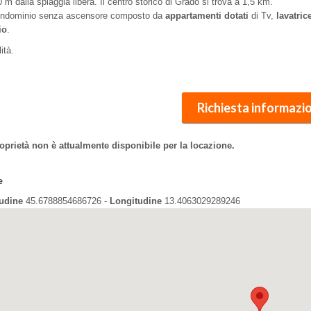
 m dalla spiaggia libera. Il centro storico di Grado si trova a 1,5 km.
ondominio senza ascensore composto da
appartamenti dotati
di Tv,
lavatric
io
.
ità.
Richiesta informazio
oprietà non è attualmente disponibile per la locazione.
e
tudine
45.6788854686726 -
Longitudine
13.4063029289246