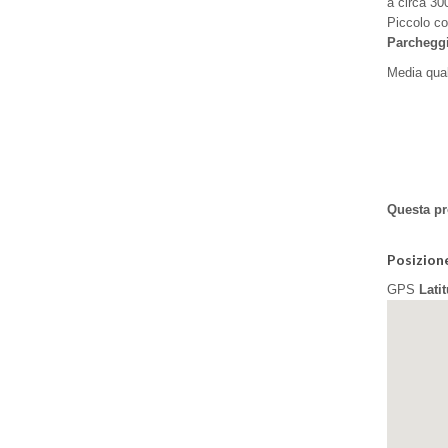
a circa 300
Piccolo c
Parchegg
Media qual
Questa pr
Posizion
GPS
Lati