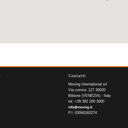
y
Contatti
Moving International srl
Via cormor, 127 30020
Bibione (VENEZIA) - Italy
tel. +39 392 200 3000
P.I: 03060260274