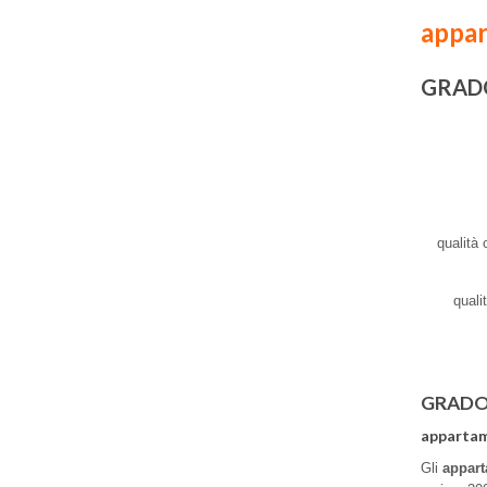
appa
GRAD
qualità 
quali
GRAD
apparta
Gli
appar