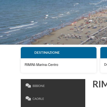
DESTINAZIONE
D
RIM
BIBIONE
CAORLE