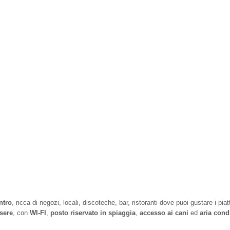
ntro
, ricca di negozi, locali, discoteche, bar, ristoranti dove puoi gustare i piatti 
sere
, con
WI-FI
,
posto riservato in spiaggia
,
accesso ai cani
ed
aria cond