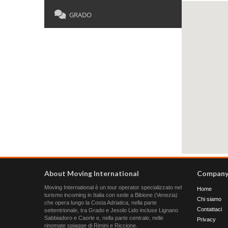
GRADO
About Moving International
Compan
Moving International è un tour operator specializzato nel
Home
turismo incoming in Italia con sede a Bibione (Venezia)
Chi siamo
che opera lungo la Costa Adriatica, nella parte
Contattaci
settentrionale, tra Grado e Jesolo Lido incluse Lignano
Sabbiadoro e Caorle e, nella parte centrale, nelle
Privacy
rinomate spiagge di Rimini e Riccione.