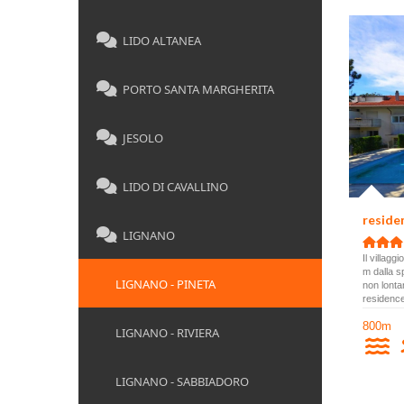
LIDO ALTANEA
PORTO SANTA MARGHERITA
JESOLO
LIDO DI CAVALLINO
resid
LIGNANO
Il villag
m dalla s
LIGNANO - PINETA
non lonta
residence
800m
LIGNANO - RIVIERA
LIGNANO - SABBIADORO