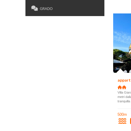
GRADO
appart
Villa Giar
metri dal
tranquilla
500m