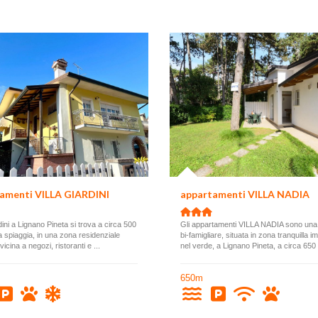
amenti VILLA GIARDINI
appartamenti VILLA NADIA
dini a Lignano Pineta si trova a circa 500
Gli appartamenti VILLA NADIA sono una v
la spiaggia, in una zona residenziale
bi-famigliare, situata in zona tranquilla 
 vicina a negozi, ristoranti e ...
nel verde, a Lignano Pineta, a circa 650 
650m