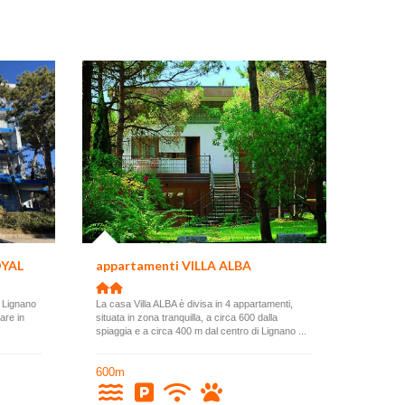
OYAL
appartamenti VILLA ALBA
 Lignano
La casa Villa ALBA è divisa in 4 appartamenti,
are in
situata in zona tranquilla, a circa 600 dalla
spiaggia e a circa 400 m dal centro di Lignano ...
600m