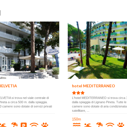
l
HELVETIA
hotel MEDITERRANEO
ELVETIA si trova nel viale centrale di
L'hotel MEDITERRANEO si trova circa
ineta a circa 500 m. dalla spiaggia.
dalla spiaggia di Lignano Pineta. Tutte l
50 camere sono dotate di servizi privati
camere sono dotate di aria condizionata
satellitare, ...
150m