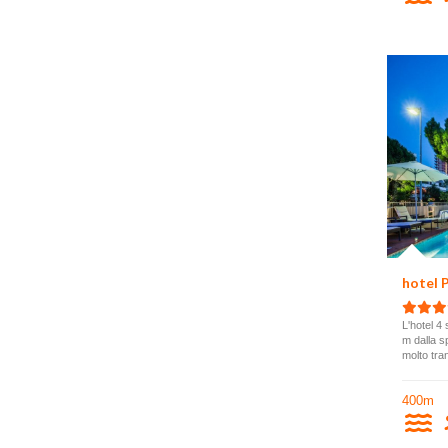
hotel
L'hotel 4
m dalla s
molto tran
400m