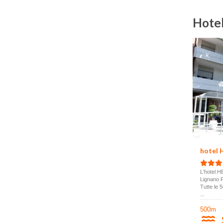
Hote
hotel 
L'hotel H
Lignano P
Tutte le 
...
500m