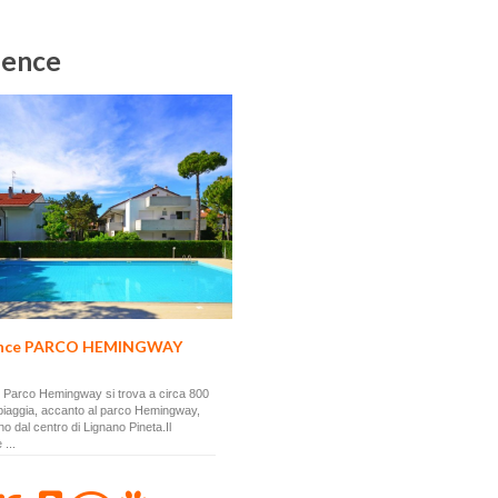
dence
ence PARCO HEMINGWAY
gio Parco Hemingway si trova a circa 800
piaggia, accanto al parco Hemingway,
no dal centro di Lignano Pineta.Il
 ...