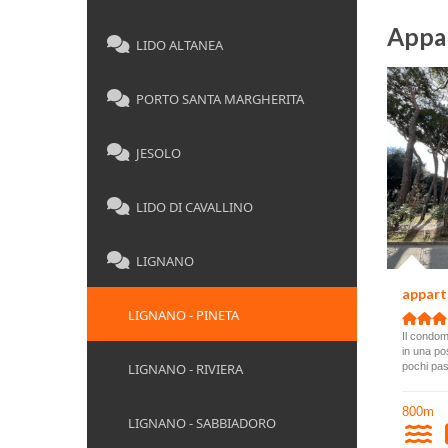
Appa
LIDO ALTANEA
PORTO SANTA MARGHERITA
JESOLO
LIDO DI CAVALLINO
LIGNANO
appar
LIGNANO - PINETA
Il condom
in una po
LIGNANO - RIVIERA
pochi pass
800m
LIGNANO - SABBIADORO