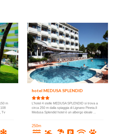
hotel MEDUSA SPLENDID
 150 m
L'hotel 4 stelle MEDUSA SPLENDID si trova a
e 108
circa 250 m dalla spiaggia di Lignano Pineta.Il
, Tv
Medusa Splendid hotel è un albergo ideale ...
250m