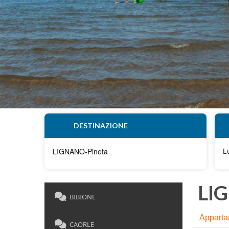
DESTINAZIONE
L
LIG
BIBIONE
Apparta
CAORLE