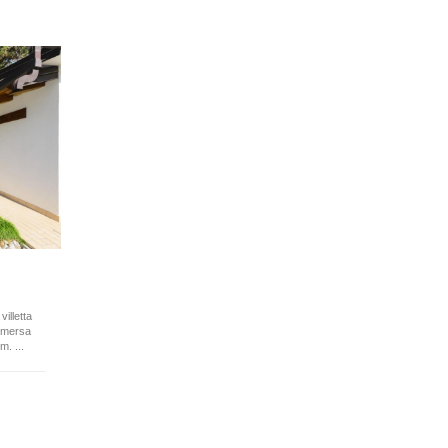
illetta
immersa
m. ...