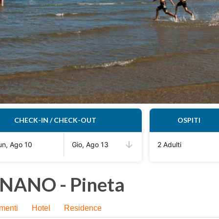
CHECK-IN / CHECK-OUT
OSPITI
un, Ago 10
Gio, Ago 13
2 Adulti
NANO - Pineta
menti
Hotel
Residence