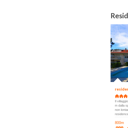
Resi
resid
Il villag
m dalla s
non lonta
residence
800m