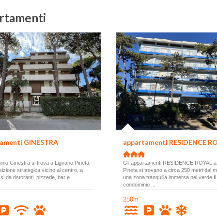
rtamenti
tamenti GINESTRA
appartamenti RESIDENCE R
inio Ginestra si trova a Lignano Pineta,
Gli appartamenti RESIDENCE ROYAL a
sizione strategica vicino al centro, a
Pineta si trovano a circa 250 metri dal m
i da ristoranti, pizzerie, bar e ...
una zona tranquilla immersa nel verde.Il
condominio ...
250m